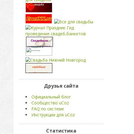
свадьба
проведение свадеб,банкетов
Свадебные
платья портал
свадьба в
москве
свадебные
,
поздравления
свадьба
Друзья сайта
Официальный блог
Сообщество uCoz
FAQ по системе
Инструкции для uCoz
Статистика