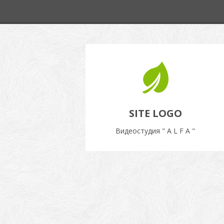
SITE LOGO
Видеостудия " A L F A "