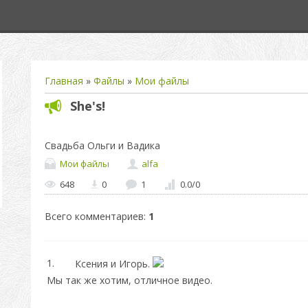
Главная
»
Файлы
»
Мои файлы
She's!
Свадьба Ольги и Вадика
Мои файлы
alfa
648
0
1
0.0
/
0
Всего комментариев
:
1
1.
Ксения и Игорь.
Мы так же хотим, отличное видео.