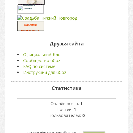
платья портал
свадьба в
москве
свадебные
,
поздравления
свадьба
Друзья сайта
Официальный блог
Сообщество uCoz
FAQ по системе
Инструкции для uCoz
Статистика
Онлайн всего:
1
Гостей:
1
Пользователей:
0