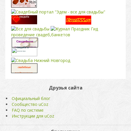
свадьба
проведение свадеб,банкетов
Свадебные
платья портал
свадьба в
москве
свадебные
,
поздравления
свадьба
Друзья сайта
Официальный блог
Сообщество uCoz
FAQ по системе
Инструкции для uCoz