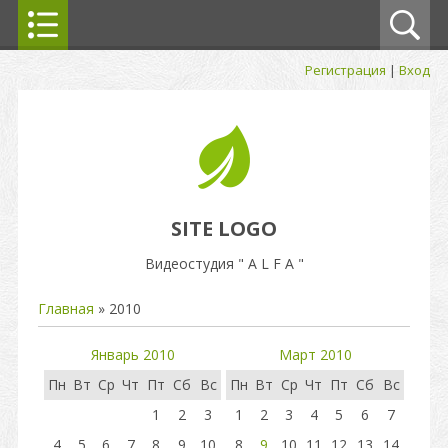
Регистрация
|
Вход
SITE LOGO
Видеостудия " A L F A "
Главная
»
2010
Январь 2010
Март 2010
Пн
Вт
Ср
Чт
Пт
Сб
Вс
Пн
Вт
Ср
Чт
Пт
Сб
Вс
1
2
3
1
2
3
4
5
6
7
4
5
6
7
8
9
10
8
9
10
11
12
13
14