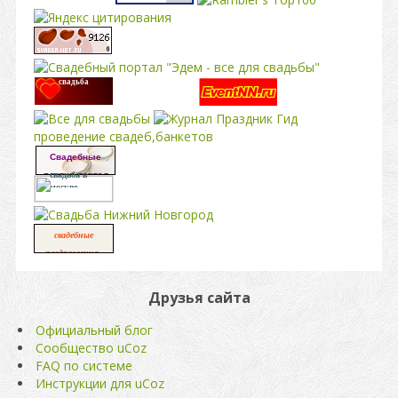
свадьба
проведение свадеб,банкетов
Свадебные
платья портал
свадьба в
москве
свадебные
,
поздравления
свадьба
Друзья сайта
Официальный блог
Сообщество uCoz
FAQ по системе
Инструкции для uCoz