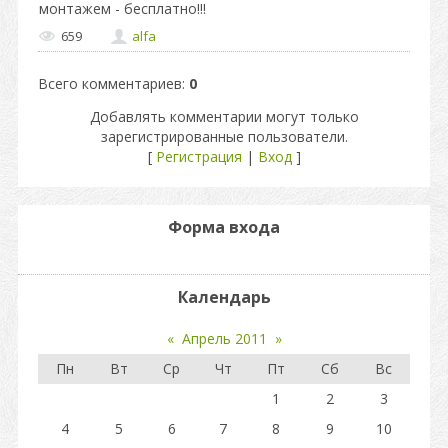
монтажем - бесплатно!!!
659
alfa
Всего комментариев
:
0
Добавлять комментарии могут только
зарегистрированные пользователи.
[
Регистрация
|
Вход
]
Форма входа
Календарь
«
Апрель 2011
»
Пн
Вт
Ср
Чт
Пт
Сб
Вс
1
2
3
4
5
6
7
8
9
10