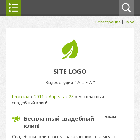
Регистрация
|
Вход
SITE LOGO
Видеостудия " A L F A "
Главная
»
2011
»
Апрель
»
28
» Бесплатный
свадебный клип!
Бесплатный свадебный
9:36 AM
клип!
Свадебный клип всем заказавшим съемку с