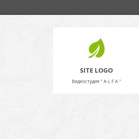
SITE LOGO
Видеостудия " A L F A "