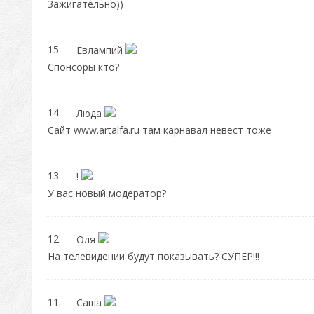
Зажигательно))
15.
Евлампий
Спонсоры кто?
14.
Люда
Сайт www.artalfa.ru там карнавал невест тоже
13.
!
У вас новый модератор?
12.
Оля
На телевидении будут показывать? СУПЕР!!!
11.
Саша