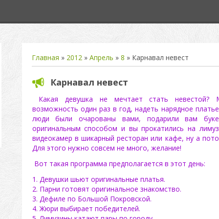
Главная
»
2012
»
Апрель
»
8
» Карнавал невест
Карнавал невест
Какая девушка не мечтает стать невестой? 
возможность один раз в год, надеть нарядное плать
люди были очарованы вами, подарили вам буке
оригинальным способом и вы прокатились на лиму
видеокамер в шикарный ресторан или кафе, ну а потом
Для этого нужно совсем не много, желание!
Вот такая программа предполагается в этот день:
1. Девушки шьют оригинальные платья.
2. Парни готовят оригинальное знакомство.
3. Дефиле по Большой Покровской.
4. Жюри выбирает победителей.
5. Лимузины катают пары по городу.