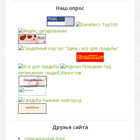
Наш опрос
свадьба
проведение свадеб,банкетов
Свадебные
платья портал
свадьба в
москве
свадебные
,
поздравления
свадьба
Друзья сайта
Официальный блог