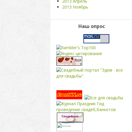
2013 Апрель
2013 Ноябрь
Наш опрос
свадьба
проведение свадеб,банкетов
Свадебные
платья портал
свадьба в
москве