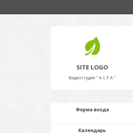
SITE LOGO
Видеостудия " A L F A "
Форма входа
Календарь