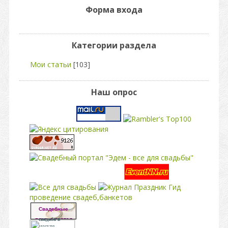
Форма входа
Категории раздела
Мои статьи
[103]
Наш опрос
свадьба
проведение свадеб,банкетов
Свадебные
платья портал
свадьба в
москве