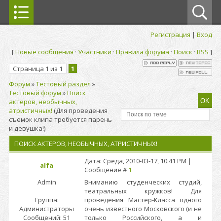
Регистрация
|
Вход
[
Новые сообщения
·
Участники
·
Правила форума
·
Поиск
·
RSS
]
Страница
1
из
1
1
Форум
»
Тестовый раздел
»
Тестовый форум
»
Поиск
актеров, необычных,
атристичных!
(Для проведения
съемок клипа требуется парень
и девушка!)
ПОИСК АКТЕРОВ, НЕОБЫЧНЫХ, АТРИСТИЧНЫХ!
Дата: Среда, 2010-03-17, 10:41 PM |
alfa
Сообщение #
1
Admin
Вниманию студенческих студий,
театральных кружков! Для
Группа:
проведения Мастер-Класса одного
Администраторы
очень известного Московского (и не
Сообщений:
51
только Российского, а и