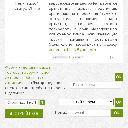
Репутация:
1
зарубежного) видеографа требуется
Статус:
Offline
артистичная, живая, подвижная,
оригинальная, необычная (рыжие, с
веснушками например) пара
артистов, которая готова
позировать в роли молодоженов
для съемок клипа. Всех желающих
просим присылать фотографии
(желательно несколько) по адресу
dobermanblack@yandex.ru
Форум
»
Тестовый раздел
»
Тестовый форум
»
Поиск
актеров, необычных,
атристичных!
(Для проведения
съемок клипа требуется парень
и девушка!)
Страница
1
из
1
1
Поиск: