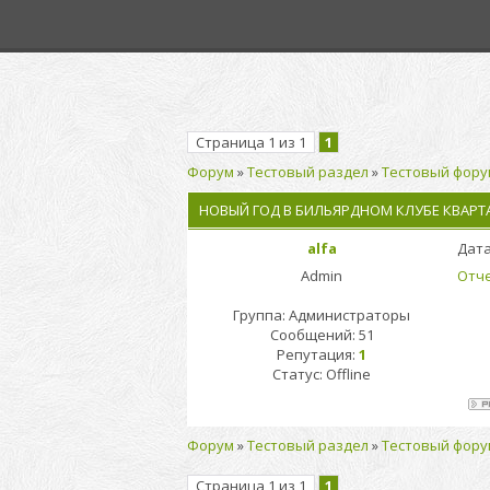
Страница
1
из
1
1
Форум
»
Тестовый раздел
»
Тестовый фору
НОВЫЙ ГОД В БИЛЬЯРДНОМ КЛУБЕ КВАРТ
alfa
Дата
Admin
Отче
Группа: Администраторы
Сообщений:
51
Репутация:
1
Статус:
Offline
Форум
»
Тестовый раздел
»
Тестовый фору
Страница
1
из
1
1