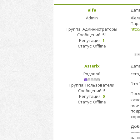
alfa
Дата
Admin
Жела
Пара
Группа: Администраторы
http
Сообщений:
51
Репутация:
1
Статус:
Offline
Asterix
Дата
Рядовой
сего
Это 
Группа: Пользователи
Сообщений:
5
Посм
Репутация:
0
каже
Статус:
Offline
нео
подр
хор
Доб
-------
разв