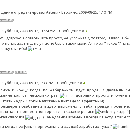
бщение отредактировал
Asterix
-
Вторник, 2009-08-25, 1:10 PM
: Суббота, 2009-09-12, 10:24 AM | Сообщение #
3
т Эдгаррус! Согласен, все просто, не усложняли, поэтому и вяло, я б
о понаваратить, но у нас не было такой цели. А что за "поход"? на 
ценку спасибо!
: Суббота, 2009-09-12, 1:33 PM | Сообщение #
4
ближе к концу когда по набережной идут вроде, и делаешь "н
ожение как бы несколько раз
довольно просто и очень в
читать кадры,чтобы наложение выглядело эффектным).
премьере позабавней видео выложено у тебя, правда после не
шая часть приемов повторяется в каждом ролики
(ну кадр "
угая классика
) Замедление времени всегда к месту и так ес
ти когда профиль ( перносальный раздел) заработает уже ?