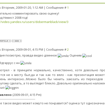
: Вторник, 2009-01-20, 1:12 AM | Сообщение #
1
тельно комментировать свою оценку!
д Невест 2008 год!
://video.yandex.ru/users/dobermanblack/view/3
: Вторник, 2009-09-01, 4:15 PM | Сообщение #
2
дня посмотрю, правда видео длинное
Оценим
Эдгаррус с нн
отрел - в принципе нормально, качественно, хотя довольно пр
тся не к месту был,да и так как то вяло - как презентация може
чень интересно...Можно было бы ченить заюзать из переходов 
угому сделать, а то выглядит блекло..Довольно оригинально наложен
ошо
авлено
(2009-09-01, 4:15 Pm)
--------------------------------------
е такое видео может комуто не понравится? оценка тут однозначн