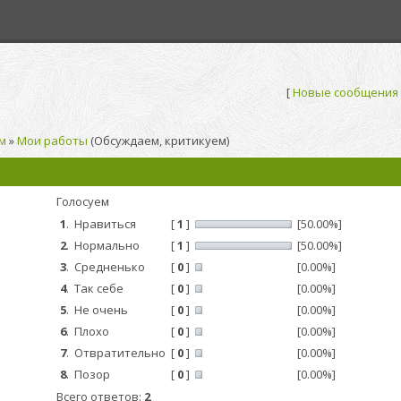
[
Новые сообщения
м
»
Мои работы
(Обсуждаем, критикуем)
Голосуем
1
.
Нравиться
[
1
]
[50.00%]
2
.
Нормально
[
1
]
[50.00%]
3
.
Средненько
[
0
]
[0.00%]
4
.
Так себе
[
0
]
[0.00%]
5
.
Не очень
[
0
]
[0.00%]
6
.
Плохо
[
0
]
[0.00%]
7
.
Отвратительно
[
0
]
[0.00%]
8
.
Позор
[
0
]
[0.00%]
Всего ответов:
2