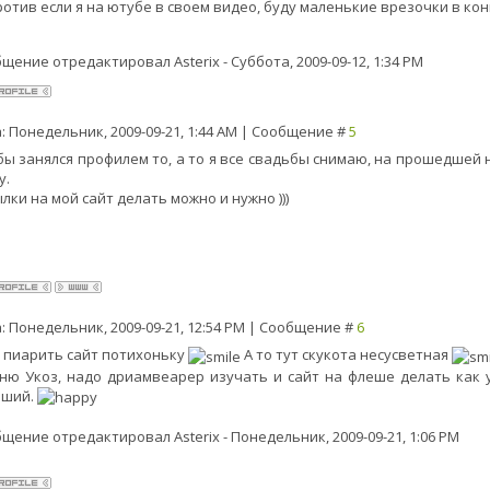
отив если я на ютубе в своем видео, буду маленькие врезочки в кон
бщение отредактировал
Asterix
-
Суббота, 2009-09-12, 1:34 PM
: Понедельник, 2009-09-21, 1:44 AM | Сообщение #
5
бы занялся профилем то, а то я все свадьбы снимаю, на прошедшей н
у.
ылки на мой сайт делать можно и нужно )))
: Понедельник, 2009-09-21, 12:54 PM | Сообщение #
6
 пиарить сайт потихоньку
А то тут скукота несусветная
ню Укоз, надо дриамвеарер изучать и сайт на флеше делать как 
оший.
бщение отредактировал
Asterix
-
Понедельник, 2009-09-21, 1:06 PM