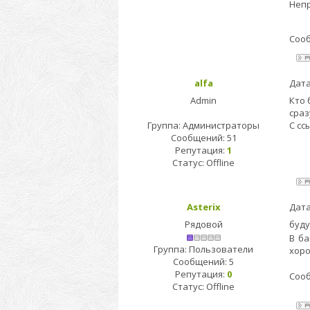
Непр
Соо
alfa
Дата
Admin
Кто 
сраз
Группа: Администраторы
С сс
Сообщений:
51
Репутация:
1
Статус:
Offline
Asterix
Дата
Рядовой
буду
В ба
Группа: Пользователи
хор
Сообщений:
5
Репутация:
0
Соо
Статус:
Offline