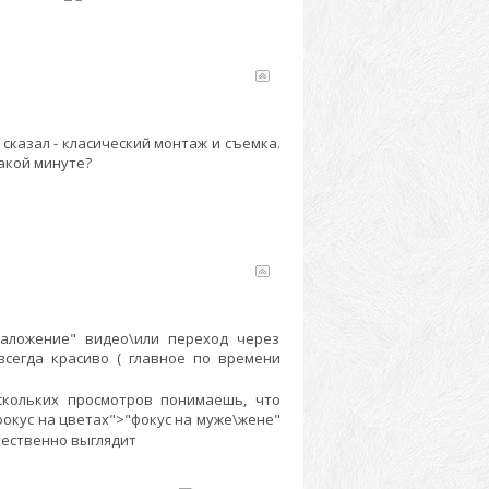
ы сказал - класический монтаж и съемка.
какой минуте?
аложение" видео\или переход через
сегда красиво ( главное по времени
скольких просмотров понимаешь, что
фокус на цветах">"фокус на муже\жене"
тественно выглядит