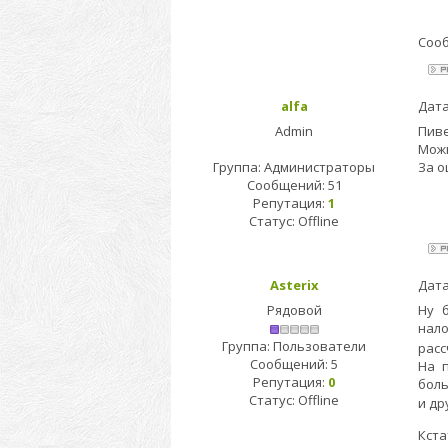
Соо
alfa
Дата
Admin
Пиве
Можн
Группа: Администраторы
За о
Сообщений:
51
Репутация:
1
Статус:
Offline
Asterix
Дата
Рядовой
Ну 
нал
Группа: Пользователи
расс
Сообщений:
5
На 
Репутация:
0
боль
Статус:
Offline
и др
Кста