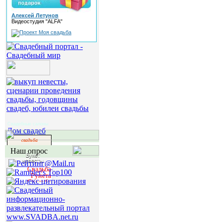
Алексей Летунов
Видеостудия "ALFA"
Свадебные салоны
Дом свадеб
свадьба
Наш опрос
Букет
невесты
Свадьба
Рунета