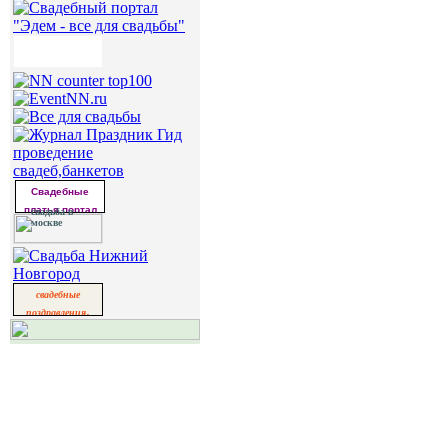
свадьба
проведение
свадеб,банкетов
Свадебные
платья портал
свадьба в
москве
свадебные
,
поздравления
свадьба