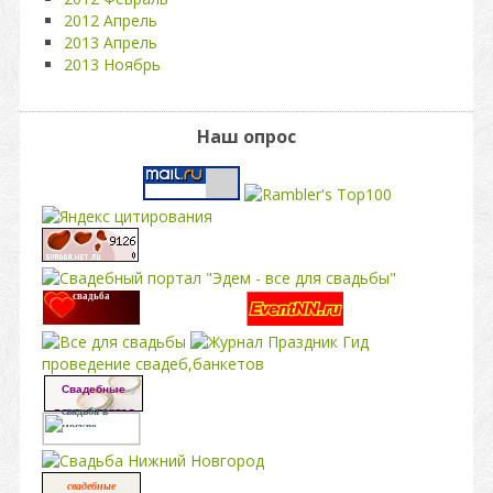
2012 Апрель
2013 Апрель
2013 Ноябрь
Наш опрос
свадьба
проведение свадеб,банкетов
Свадебные
платья портал
свадьба в
москве
свадебные