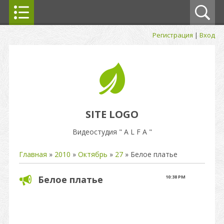
Регистрация
|
Вход
SITE LOGO
Видеостудия " A L F A "
Главная
»
2010
»
Октябрь
»
27
» Белое платье
Белое платье
10:38 PM