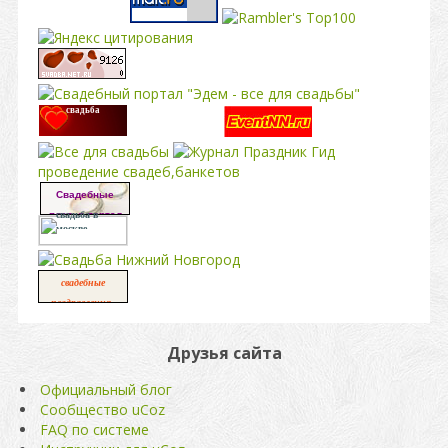
свадьба
проведение свадеб,банкетов
Свадебные
платья портал
свадьба в
москве
свадебные
,
поздравления
свадьба
Друзья сайта
Официальный блог
Сообщество uCoz
FAQ по системе