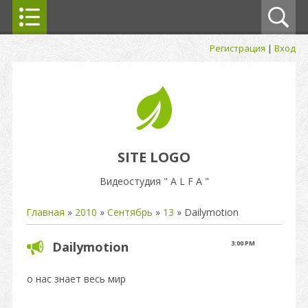
Регистрация
|
Вход
SITE LOGO
Видеостудия " A L F A "
Главная
»
2010
»
Сентябрь
»
13
» Dailymotion
Dailymotion
3:00 PM
о нас знает весь мир