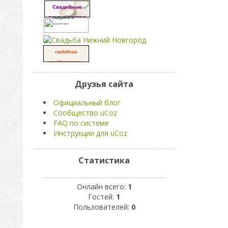
Свадебные
платья портал
свадьба в
москве
свадебные
,
поздравления
свадьба
Друзья сайта
Официальный блог
Сообщество uCoz
FAQ по системе
Инструкции для uCoz
Статистика
Онлайн всего:
1
Гостей:
1
Пользователей:
0