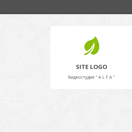
SITE LOGO
Видеостудия " A L F A "