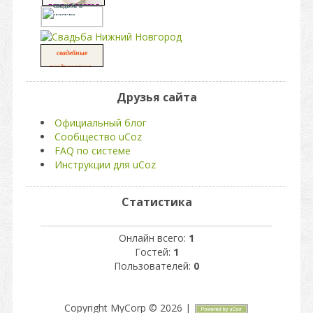
платья портал
свадьба в
москве
свадебные
,
поздравления
свадьба
Друзья сайта
Официальный блог
Сообщество uCoz
FAQ по системе
Инструкции для uCoz
Статистика
Онлайн всего:
1
Гостей:
1
Пользователей:
0
Copyright MyCorp © 2026
|