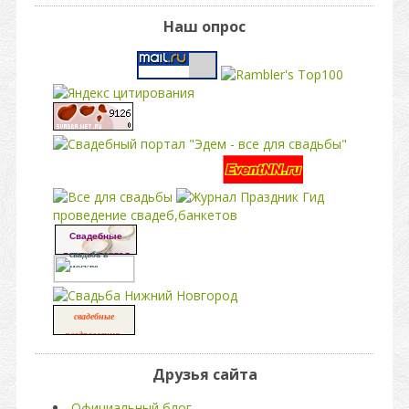
Наш опрос
свадьба
проведение свадеб,банкетов
Свадебные
платья портал
свадьба в
москве
свадебные
,
поздравления
свадьба
Друзья сайта
Официальный блог