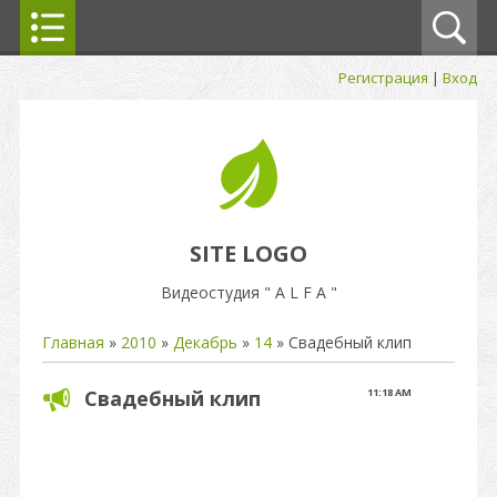
Регистрация
|
Вход
SITE LOGO
Видеостудия " A L F A "
Главная
»
2010
»
Декабрь
»
14
» Свадебный клип
Свадебный клип
11:18 AM