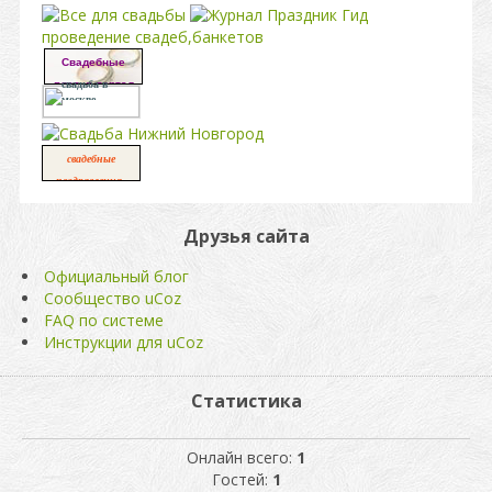
проведение свадеб,банкетов
Свадебные
платья портал
свадьба в
москве
свадебные
,
поздравления
свадьба
Друзья сайта
Официальный блог
Сообщество uCoz
FAQ по системе
Инструкции для uCoz
Статистика
Онлайн всего:
1
Гостей:
1