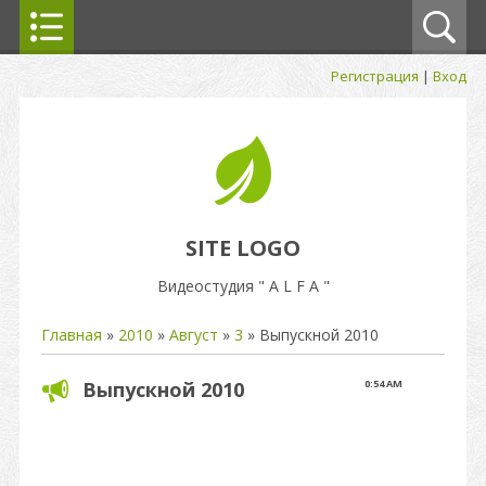
Регистрация
|
Вход
SITE LOGO
Видеостудия " A L F A "
Главная
»
2010
»
Август
»
3
» Выпускной 2010
Выпускной 2010
0:54 AM