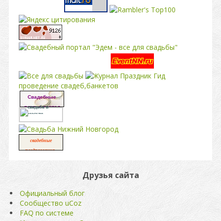
свадьба
проведение свадеб,банкетов
Свадебные
платья портал
свадьба в
москве
свадебные
,
поздравления
свадьба
Друзья сайта
Официальный блог
Сообщество uCoz
FAQ по системе