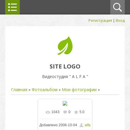
Регистрация
|
Вход
SITE LOGO
Видеостудия " A L F A "
Главная
»
Фотоальбом
»
Мои фотографии
»
1043
0
5.0
В реальном размере
Добавлено
2006-10-04
alfa
800x600
/ 410.8Kb