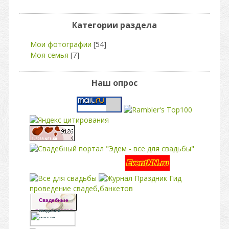
Категории раздела
Мои фотографии
[54]
Моя семья
[7]
Наш опрос
свадьба
проведение свадеб,банкетов
Свадебные
платья портал
свадьба в
москве