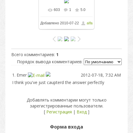
603
1
5.0
В реальном размере
Добавлено
2010-07-22
alfa
700x467
/ 133.0Kb
Всего комментариев
:
1
Порядок вывода комментариев:
1.
Emer
2012-07-18, 7:32 AM
I think you've just caupterd the answer perfectly
Добавлять комментарии могут только
зарегистрированные пользователи.
[
Регистрация
|
Вход
]
Форма входа