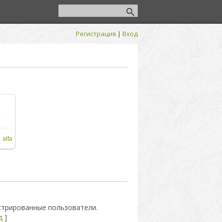
Регистрация
|
Вход
я
0
ере
alfa
стрированные пользователи.
д
]