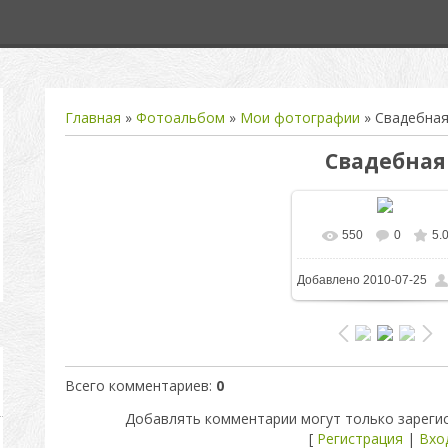
Главная
»
Фотоальбом
»
Мои фотографии
» Свадебна
Свадебная
550
0
5.
В реальном разм
Добавлено
2010-07-25
700x467
/ 121.7Kb
Всего комментариев
:
0
Добавлять комментарии могут только зареги
[
Регистрация
|
Вхо