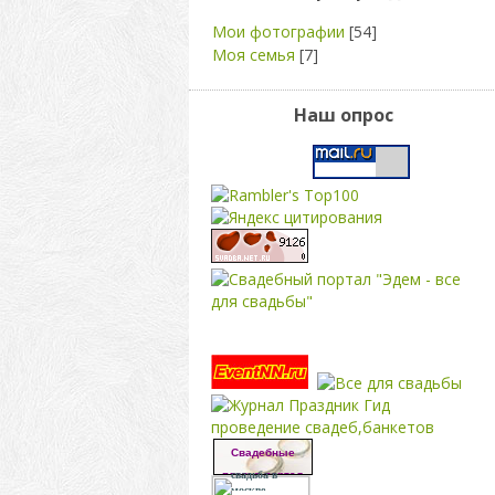
Мои фотографии
[54]
Моя семья
[7]
Наш опрос
свадьба
проведение свадеб,банкетов
Свадебные
платья портал
свадьба в
москве