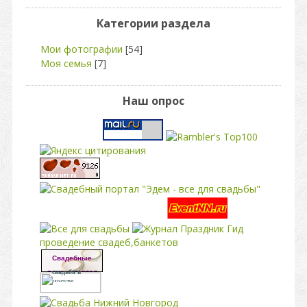
Категории раздела
Мои фотографии
[54]
Моя семья
[7]
Наш опрос
свадьба
проведение свадеб,банкетов
Свадебные
платья портал
свадьба в
москве