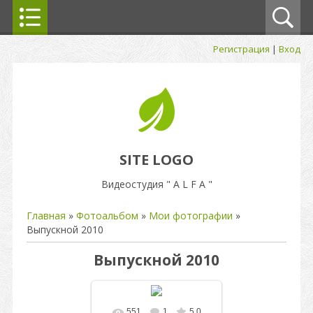
Регистрация
|
Вход
SITE LOGO
Видеостудия " A L F A "
Главная
»
Фотоальбом
»
Мои фотографии
»
Выпускной 2010
Выпускной 2010
551
1
5.0