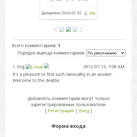
В реальном размере
Добавлено
2010-07-31
alfa
1600x1066
/ 174.8Kb
Всего комментариев
:
1
Порядок вывода комментариев:
1.
Eng
2012-07-15, 7:08 AM
It's a pleasure to find such rationality in an answer.
Welcome to the deatbe.
Добавлять комментарии могут только
зарегистрированные пользователи.
[
Регистрация
|
Вход
]
Форма входа