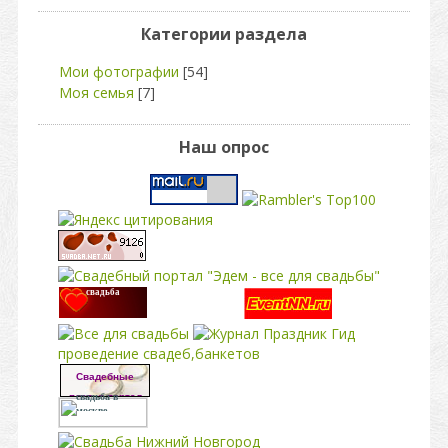
Категории раздела
Мои фотографии
[54]
Моя семья
[7]
Наш опрос
свадьба
проведение свадеб,банкетов
Свадебные
платья портал
свадьба в
москве