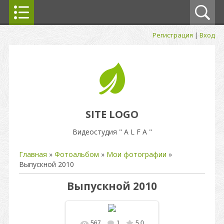
Регистрация
|
Вход
SITE LOGO
Видеостудия " A L F A "
Главная
»
Фотоальбом
»
Мои фотографии
»
Выпускной 2010
Выпускной 2010
567
1
5.0