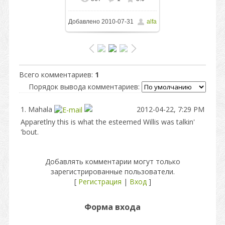
В реальном размере
Добавлено
2010-07-31
alfa
1600x1066
/ 141.3Kb
Всего комментариев
:
1
Порядок вывода комментариев:
1.
Mahala
2012-04-22, 7:29 PM
Apparetlny this is what the esteemed Willis was talkin'
'bout.
Добавлять комментарии могут только
зарегистрированные пользователи.
[
Регистрация
|
Вход
]
Форма входа