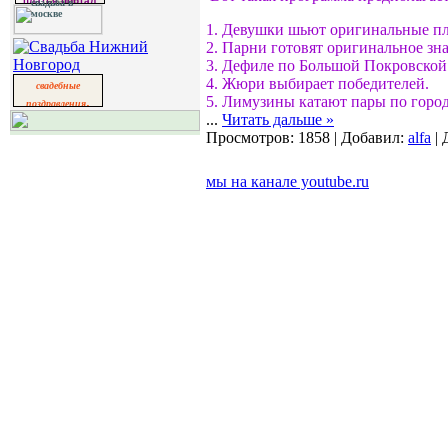
платья портал
свадьба в
москве
1. Девушки шьют оригинальные пл
2. Парни готовят оригинальное зн
3. Дефиле по Большой Покровской
4. Жюри выбирает победителей.
свадебные
,
5. Лимузины катают пары по город
поздравления
...
Читать дальше »
свадьба
Просмотров:
1858
|
Добавил:
alfa
|
мы на канале youtube.ru