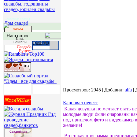
Свадебные салоны
Дом свадеб
свадьба
Наш опрос
Букет
невесты
Свадьба
Рунета
свадьба
Просмотров:
2945
|
Добавил:
alfa
|
Карнавал невест
Какая девушка не мечтает стать н
молодые люди были очарованы вам
проведение
под прицелом фото и видеокамер в 
свадеб,банкетов
желание!
Свадебные
Вот такая программа предполагаетс