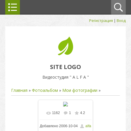
Регистрация
|
Вход
SITE LOGO
Видеостудия " A L F A "
Главная
»
Фотоальбом
»
Мои фотографии
»
1162
1
4.2
В реальном размере
Добавлено
2006-10-04
alfa
800x600
/ 388.2Kb