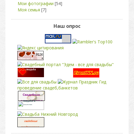
Мои фотографии
[54]
Моя семья
[7]
Наш опрос
свадьба
проведение свадеб,банкетов
Свадебные
платья портал
свадьба в
москве
свадебные
,
поздравления
свадьба