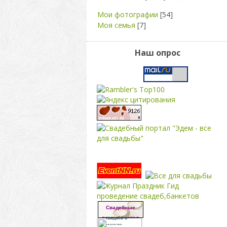
Мои фотографии
[54]
Моя семья
[7]
Наш опрос
свадьба
проведение свадеб,банкетов
Свадебные
платья портал
свадьба в
москве