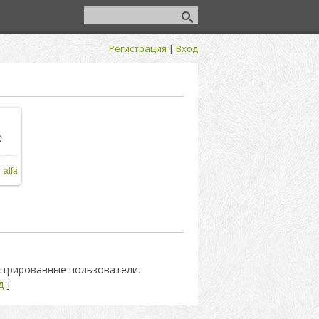
Регистрация
|
Вход
0
ере
alfa
стрированные пользователи.
д
]