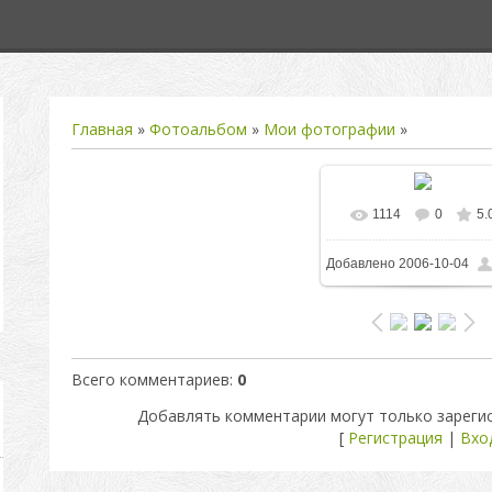
Главная
»
Фотоальбом
»
Мои фотографии
»
1114
0
5.
В реальном разм
Добавлено
2006-10-04
800x600
/ 351.7Kb
Всего комментариев
:
0
Добавлять комментарии могут только зареги
[
Регистрация
|
Вхо